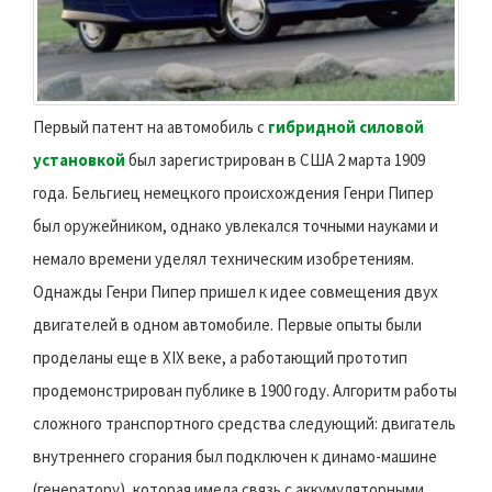
Первый патент на автомобиль с
гибридной силовой
установкой
был зарегистрирован в США 2 марта 1909
года. Бельгиец немецкого происхождения Генри Пипер
был оружейником, однако увлекался точными науками и
немало времени уделял техническим изобретениям.
Однажды Генри Пипер пришел к идее совмещения двух
двигателей в одном автомобиле. Первые опыты были
проделаны еще в XIX веке, а работающий прототип
продемонстрирован публике в 1900 году. Алгоритм работы
сложного транспортного средства следующий: двигатель
внутреннего сгорания был подключен к динамо-машине
(генератору), которая имела связь с аккумуляторными