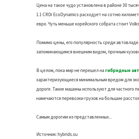
Цена на такое чудо установлена в районе 30 тыся
1.1 CRDi EcoDynamics расходует на сотню километр
евро. Чуть меньше корейского собрата стоит Volksw
Помимо цены, его популярность среди автовладе
запоминающимся внешним видом, прочным кузово
В целом, пока мир не перешел на
гибридные ав
характеризующиеся минимальным вредом для эко
дороге. Такие машины используют для частного 
намечаются перевозки грузов на большие расстоя
Самым дорогим из представленных...
Источник: hybrids.su