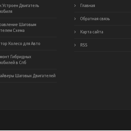
к Устроен Двигатель
Главная
мобиля
Обратная связь
равление Шаговым
телем Схема
Карта сайта
тор Колесо для Авто
RSS
монт Гибридных
обилей в Спб
айверы Шаговых Двигателей